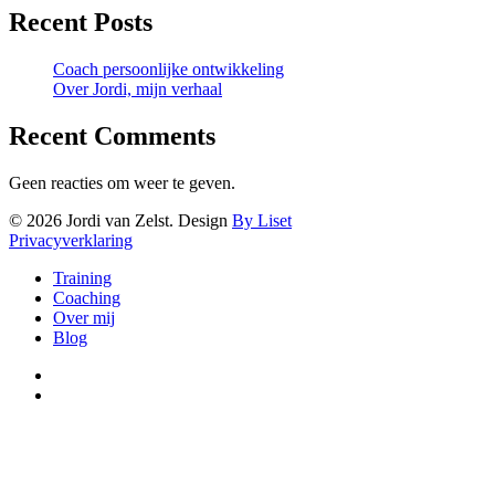
Recent Posts
Coach persoonlijke ontwikkeling
Over Jordi, mijn verhaal
Recent Comments
Geen reacties om weer te geven.
© 2026 Jordi van Zelst. Design
By Liset
Privacyverklaring
Close
Training
Menu
Coaching
Over mij
Blog
linkedin
instagram