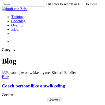
Skip
Hit enter to search or ESC to close
to
Close
main
Search
content
search
Menu
Training
Coaching
Over mij
Blog
linkedin
instagram
search
Category
Blog
Blog
Coach persoonlijke ontwikkeling
Zoeken
Zoeken